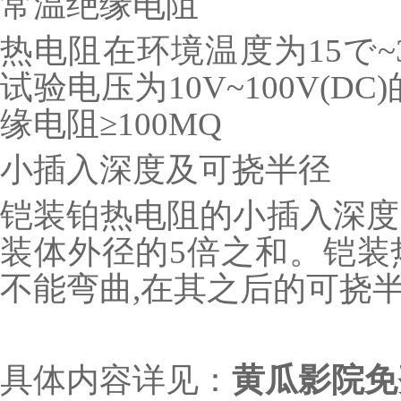
常温绝缘电阻
热电阻在环境温度为15で~
试验电压为10V~100V(
缘电阻≥100MQ
小插入深度及可挠半径
铠装铂热电阻的小插入深度
装体外径的5倍之和。铠装热
不能弯曲,在其之后的可挠
具体内容详见：
黄瓜影院免