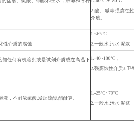
沸腾的盐酸、硫酸、硝酸和王水，浓碱和各种
1.-40°C-+180°C
2.酸、碱等强腐蚀
介质。
1.<65°C
氧化性介质的腐蚀
2.一般水.污水.泥浆
1.-40~180°C，
于已知任何有机溶剂或是试剂介质或在高温下
2.强腐蚀性介质3.
1.-25°C~70°C
溶液，不耐浓硫酸.发烟硫酸.醋酐算.
2.一般水.污水.泥浆