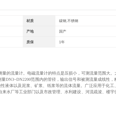
材质
碳钢,不锈钢
产地
国产
质保
1年
测量的流量计。电磁流量计的特点是压损小，可测流量范围大。
测量DN3~DN2200范围内的管径，输出信号和被测流量成线性
、腐蚀性液体以及泥浆、矿浆、纸浆等的流体流量。广泛应用于化工
自来水厂等工业部门以及市政管理、水利建设、河流疏浚、楼宇