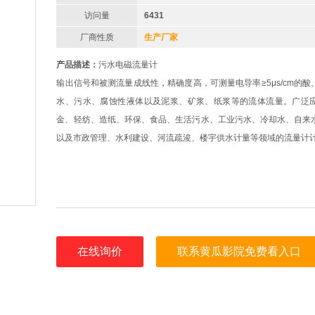
访问量
6431
厂商性质
生产厂家
产品描述：
污水电磁流量计
输出信号和被测流量成线性，精确度高，可测量电导率≥5μs/cm的
水、污水、腐蚀性液体以及泥浆、矿浆、纸浆等的流体流量。广泛
金、轻纺、造纸、环保、食品、生活污水、工业污水、冷却水、自来
以及市政管理、水利建设、河流疏浚、楼宇供水计量等领域的流量计
在线询价
联系黄瓜影院免费看入口