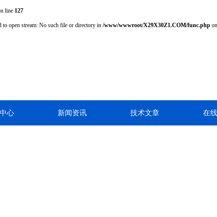
n line
127
 to open stream: No such file or directory in
/www/wwwroot/X29X30Z1.COM/func.php
on
中心
新闻资讯
技术文章
在