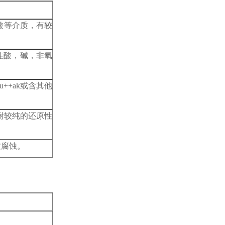
酸等介质，有较
性酸，碱，非氧
++ak或含其他
耐较纯的还原性
质腐蚀。