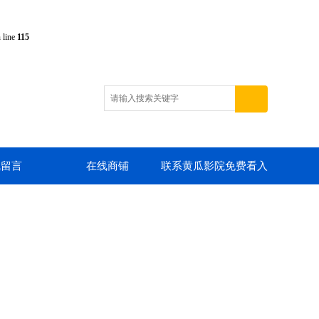
 line
115
线留言
在线商铺
联系黄瓜影院免费看入
口