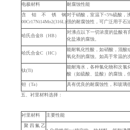
电极材料
耐腐蚀性能
含钼不锈钢
对于硝酸，室温下<5%硫酸
00Cr17Ni14Mo2(316L)
强的耐腐蚀性，可广泛用于石
对沸点以下一切浓度的盐酸有良
哈氏合金B（HB）
化盐液的腐蚀。
能耐氧化性酸，如硝酸，混酸或铬
哈氏合金C（HC）
氧化剂的腐蚀。如高于常温的
能耐海水，各种氯化物和次氯
钛(Ti)
酸（如硫酸、盐酸）的腐蚀，
钽（Ta）
具有优良的耐腐蚀性，和玻璃很
五、衬里材料选择：
衬里材料
主要性能
聚四氟乙