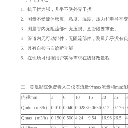
1、抗干扰力强，几乎不受外界干扰
2、测量不受流体密度、粘度、温度、压力和电导率
3、测量管内无阻流部件无压损、直管段要求低。
4、管道内无可动部件，无阻流部件，测量几乎没有
5、具有自检与自诊断功能
6、在现场可根据用户实际需求在线修改量程
三、黄瓜影院免费看入口仪表流量计max流量和min
内径mm
3
6
10
15
20
25
3
Qmin（m3/h）
0.010
0.040
0.0283
0.0636
0.12
0.176
0
Qmax（m3/h）
0.150
0.500
4.24
9.54
16.96
26.5
4