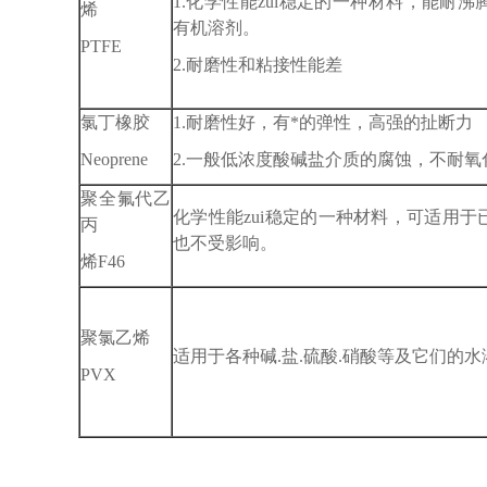
1.化学性能zui稳定的一种材料，能耐
烯
有机溶剂。
PTFE
2.耐磨性和粘接性能差
氯丁橡胶
1.耐磨性好，有*的弹性，高强的扯断力
Neoprene
2.一般低浓度酸碱盐介质的腐蚀，不耐
聚全氟代乙
化学性能zui稳定的一种材料，可适用
丙
也不受影响。
烯F46
聚氯乙烯
适用于各种碱.盐.硫酸.硝酸等及它们的水
PVX