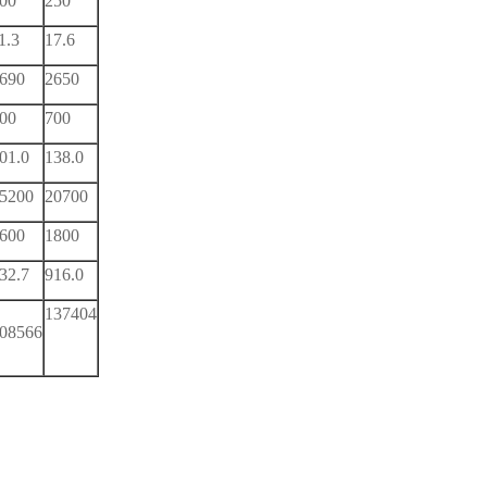
00
250
1.3
17.6
690
2650
00
700
01.0
138.0
5200
20700
600
1800
32.7
916.0
137404
08566