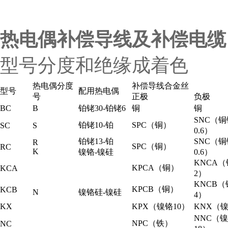
热电偶补偿导线及补偿电缆
型号分度和绝缘成着色
热电偶分度
补偿导线合金丝
型号
配用热电偶
号
正极
负极
BC
B
铂铑30-铂铑6
铜
铜
SNC（铜
铂铑10-铂
SPC（铜）
SC
S
0.6）
铂铑13-铂
SNC（铜
R
SPC（铜）
RC
K
镍铬-镍硅
0.6）
KNCA
KPCA（铜）
KCA
2）
KNCB
KPCB（铜）
KCB
N
镍铬硅-镍硅
4）
KX
KPX（镍铬10）
KNX（
NNC（
NPC（铁）
NC