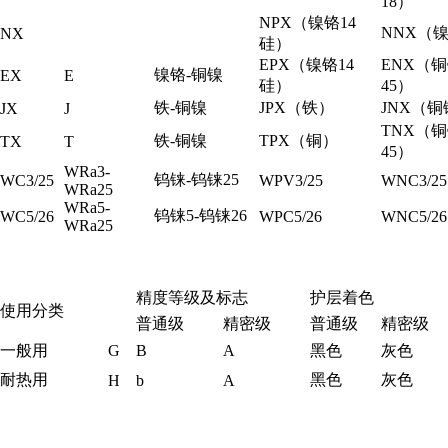
18）
NPX（镍铬14
NNX（
NX
硅）
EPX（镍铬14
ENX（
镍铬-铜镍
EX
E
硅）
45）
铁-铜镍
JPX（铁）
JNX（铜
JX
J
TNX（
铁-铜镍
TPX（铜）
TX
T
45）
WRa3-
钨铼-钨铼25
WC3/25
WPV3/25
WNC3/25
WRa25
WRa5-
钨铼5-钨铼26
WC5/26
WPC5/26
WNC5/26
WRa25
精度等级及标志
护层着色
使用分类
普通级
精密级
普通级
精密级
一般用
G
B
A
黑色
灰色
耐热用
黑色
灰色
H
b
A