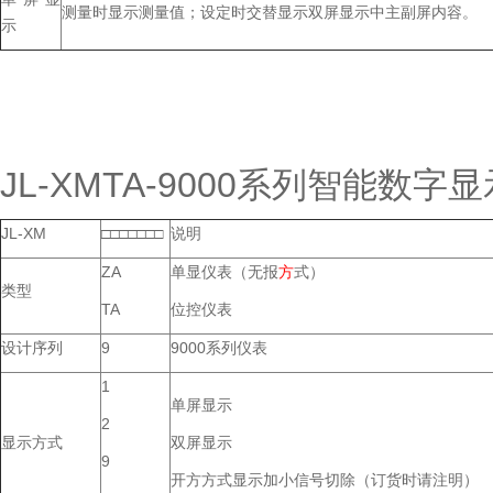
测量时显示测量值；设定时交替显示双屏显示中主副屏内容。
示
JL-XMTA-9000系列智能数
JL-XM
□□□□□□□
说明
ZA
单显仪表（无报
方
式）
类型
TA
位控仪表
设计序列
9
9000系列仪表
1
单屏显示
2
显示方式
双屏显示
9
开方方式显示加小信号切除（订货时请注明）