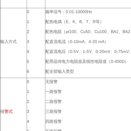
0
频率信号：0.01-10000Hz
1
配热电偶（E、K、B、T、R等）
2
配热电阻（pt100、Cu50、Cu100、BA1、BA
输入方式
3
配直流电流（0-10mA、4-20 mA）
4
配直流电压（0-5V、1-5V、0-20mV、0-75mV
5
配用远传电力电阻值及线性电阻值（0-400Ω）
6
配全部输入类型
0
无报警
1
一路报警
2
二路报警
报
警
式
3
三路报警
4
四路报警