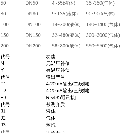
50
DN50
4~55(液体)
35~350(气体)
80
DN80
9~135(液体)
90~900(气体)
100
DN100
14~200(液体)
140~1400(气体)
150
DN150
32~480(液体)
300~3000(气体)
200
DN200
56~800(液体)
550~5500(气体)
代号
功能
N
无温压补偿
Y
有温压补偿
代号
输出型号
F1
4-20mA输出(二线制)
F2
4-20mA输出(三线制)
F3
RS485通讯接口
代号
被测介质
J1
液体
J2
气体
J3
蒸汽
代号