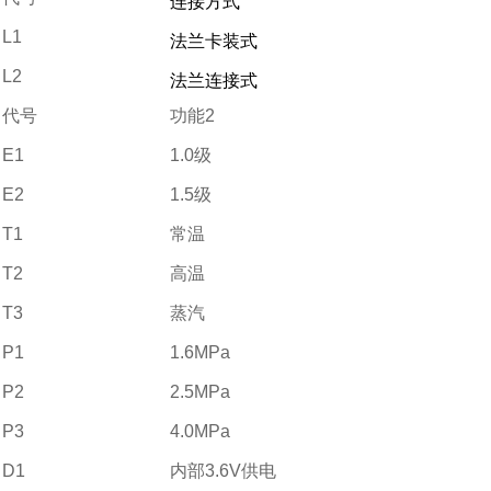
连接方式
L1
法兰卡装式
L2
法兰连接式
代号
功能2
E1
1.0级
E2
1.5级
T1
常温
T2
高温
T3
蒸汽
P1
1.6MPa
P2
2.5MPa
P3
4.0MPa
D1
内部3.6V供电