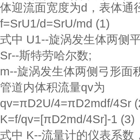
体迎流面宽度为d，表体通
f=SrU1/d=SrU/md (1)
式中 U1--旋涡发生体两侧平
Sr--斯特劳哈尔数;
m--旋涡发生体两侧弓形
管道内体积流量qv为
qv=πD2U/4=πD2mdf/4Sr (
K=f/qv=[πD2md/4Sr]-1 (3)
式中 K--流量计的仪表系数，