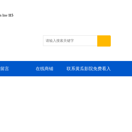
n line
115
线留言
在线商铺
联系黄瓜影院免费看入
口