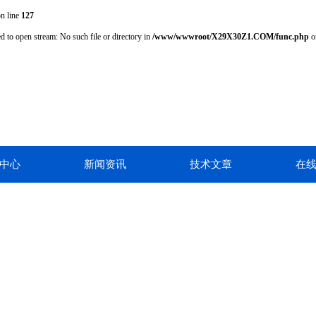
n line
127
d to open stream: No such file or directory in
/www/wwwroot/X29X30Z1.COM/func.php
o
中心
新闻资讯
技术文章
在