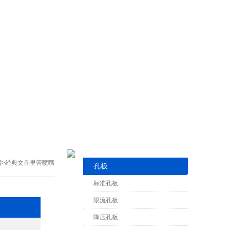
嘴
>经典文丘里管喷嘴
孔板
标准孔板
限流孔板
降压孔板