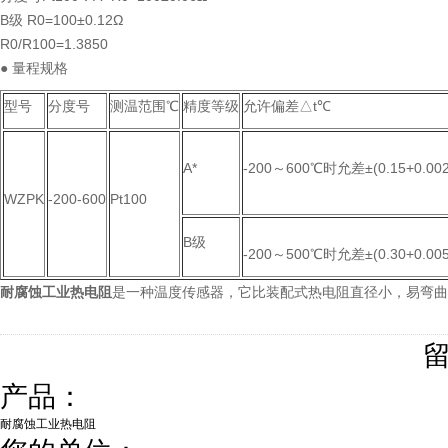
B级 R0=100±0.12Ω
R0/R100=1.3850
● 量程规格
型号
分度号
测温范围℃
精度等级
允许偏差△t℃
A*
-200～600℃时允差±(0.15+0.002
WZPK
-200-600
Pt100
B级
-200～500℃时允差±(0.30+0.005|
耐腐蚀工业热电阻
是一种温度传感器，它比装配式热电阻直径小，易弯曲
产品：