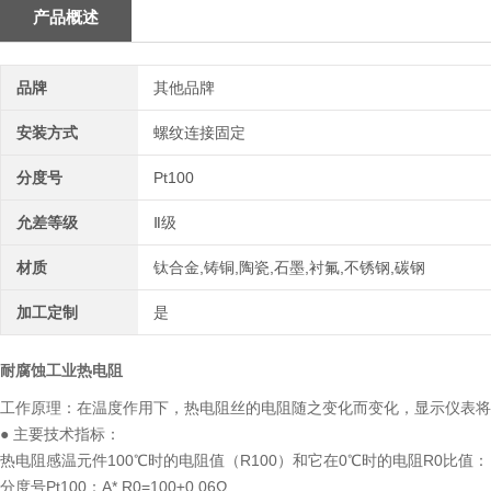
产品概述
品牌
其他品牌
安装方式
螺纹连接固定
分度号
Pt100
允差等级
Ⅱ级
材质
钛合金,铸铜,陶瓷,石墨,衬氟,不锈钢,碳钢
加工定制
是
耐腐蚀工业热电阻
工作原理：在温度作用下，热电阻丝的电阻随之变化而变化，显示仪表将
● 主要技术指标：
热电阻感温元件100℃时的电阻值（R100）和它在0℃时的电阻R0比值：（R
分度号Pt100：A* R0=100±0.06Ω