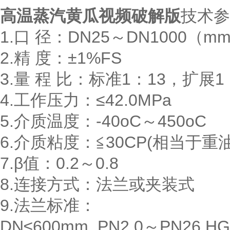
高温蒸汽黄瓜视频破解版
技术参
1.口 径：DN25～DN1000（m
2.精 度：±1%FS
3.量 程 比：标准1：13，扩展1
4.工作压力：≤42.0MPa
5.介质温度：-40oC～450oC
6.介质粘度：≦30CP(相当于重
7.β值：0.2～0.8
8.连接方式：法兰或夹装式
9.法兰标准：
DN≤600mm, PN2.0～PN26,HG2