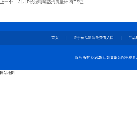
上一个：
JL-LP长径喷嘴蒸汽流量计 有TS证
首页
|
关于黄瓜影院免费看入口
|
产品
版权所有 © 2026 江苏黄瓜影院免
网站地图