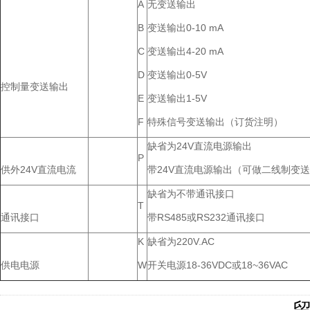
A
无变送输出
B
变送输出0-10 mA
C
变送输出4-20 mA
D
变送输出0-5V
控制量变送输出
E
变送输出1-5V
F
特殊信号变送输出（订货注明）
缺省为24V直流电源输出
P
供外24V直流电流
带24V直流电源输出（可做二线制变
缺省为不带通讯接口
T
通讯接口
带RS485或RS232通讯接口
K
缺省为220V.AC
供电电源
W
开关电源18-36VDC或18~36VAC