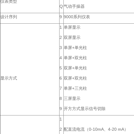
仪表类型
Q
气动手操器
设计序列
9
9000系列仪表
1
单屏显示
2
双屏显示
3
单屏+单光柱
4
单屏+双光柱
5
双屏+单光柱
显示方式
6
双屏+双光柱
7
单屏+三光柱
8
三屏显示
9
开方方式显示信号切除
1
2
配直流电流（0-10mA、4-20 mA）