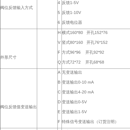
4
反馈1-5V
阀位反馈输入方式
5
反馈1-10V
6
反馈电位器
H
横式160*80 开孔152*76
V
竖式80*160 开孔76*152
F
方式96*96 开孔92*92
外形尺寸
Q
方式72*72 开孔68*68
A
无变送输出
B
变送输出0-10 mA
C
变送输出4-20 mA
D
变送输出0-5V
阀位反馈值变送输出
E
变送输出1-5V
F
特殊信号变送输出（订货注明）