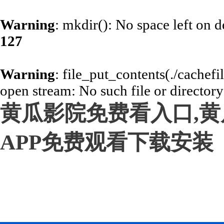
Warning
: mkdir(): No space left on 
127
Warning
: file_put_contents(./cachef
open stream: No such file or director
黄瓜影院免费看入口,黄
APP免费观看下载安装