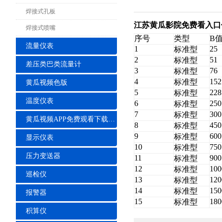
焊接式孔板
江苏黄瓜影院免费看入口
焊接式喷嘴
序号
类型
B
流量仪表
1
25
标准型
2
51
标准型
差压类巴类流量计
3
76
标准型
4
152
标准型
黄瓜视频色版
5
228
标准型
温度仪表
6
250
标准型
7
300
标准型
黄瓜视频APP免费观看下载安装
8
450
标准型
9
600
标准型
显示仪表
10
750
标准型
压力变送器
11
900
标准型
12
100
标准型
巡检仪
13
120
标准型
14
150
标准型
报警器
15
180
标准型
积算仪