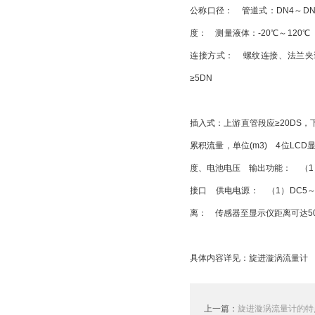
公称口径： 管道式：DN4～DN2
度： 测量液体：-20℃～120℃ 测
连接方式： 螺纹连接、法兰夹装
≥5DN
插入式：上游直管段应≥20DS，
累积流量，单位(m3) 4位LC
度、电池电压 输出功能： （1）
接口 供电电源： （1）DC5
离： 传感器至显示仪距离可达50
具体内容详见：
旋进漩涡流量计
上一篇：
旋进漩涡流量计的特