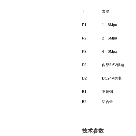
T
常温
P1
1．6Mpa
P2
2．5Mpa
P3
4．0Mpa
D1
内部3.6V供电
D2
DC24V供电
B1
不锈钢
B2
铝合金
技术参数