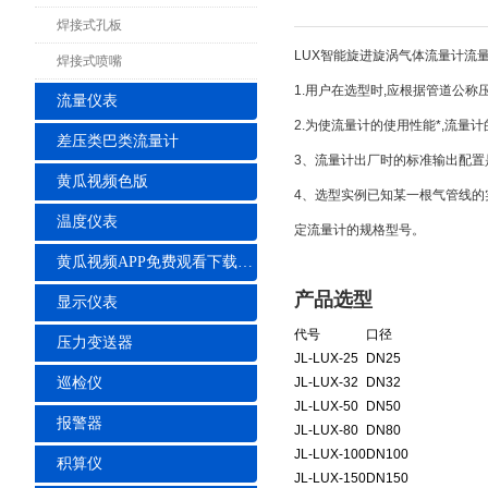
焊接式孔板
LUX智能旋进旋涡气体流量计流
焊接式喷嘴
1.用户在选型时,应根据管道公
流量仪表
2.为使流量计的使用性能*,流量
差压类巴类流量计
3、流量计出厂时的标准输出配置是
黄瓜视频色版
4、选型实例已知某一根气管线的实际工
温度仪表
定流量计的规格型号。
黄瓜视频APP免费观看下载安装
产品选型
显示仪表
代号
口径
压力变送器
JL-LUX-25
DN25
巡检仪
JL-LUX
-32
DN32
JL-LUX
-50
DN50
报警器
JL-LUX
-80
DN80
JL-LUX
-100
DN100
积算仪
JL-LUX
-150
DN150