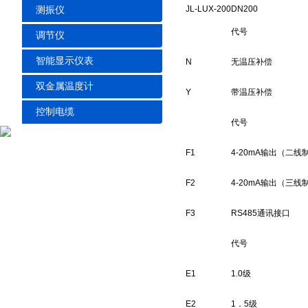
JL-LUX
-200
DN200
测振仪
代号
调节仪
智能显示仪表
N
无温压补偿
双金属温度计
Y
带温压补偿
控制电缆
代号
F1
4-20mA输出（二线
F2
4-20mA输出（三线
F3
RS485通讯接口
代号
E1
1.0级
E2
1．5级