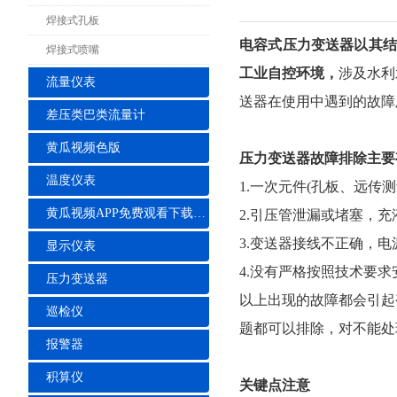
焊接式孔板
电容式压力变送器以其结
焊接式喷嘴
工业自控环境，
涉及水利
流量仪表
送器在使用中遇到的故障
差压类巴类流量计
黄瓜视频色版
压力变送器故障排除主要
温度仪表
1.一次元件(孔板、远传
黄瓜视频APP免费观看下载安装
2.引压管泄漏或堵塞，
3.变送器接线不正确，
显示仪表
4.没有严格按照技术要
压力变送器
以上出现的故障都会引起
巡检仪
题都可以排除，对不能处
报警器
积算仪
关键点注意