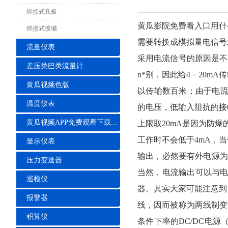
焊接式孔板
黄瓜影院免费看入口用什
焊接式喷嘴
需要转换成模拟量电信号
流量仪表
采用电流信号的原因是不
差压类巴类流量计
n*别，因此给4－20
黄瓜视频色版
以传输数百米；由于电流
温度仪表
的电压，低输入阻抗的接
黄瓜视频APP免费观看下载安装
上限取20mA是因为防
工作时不会低于4mA，当
显示仪表
输出，必然要有外电源为
压力变送器
当然，电流输出可以与电
巡检仪
器。其实大家可能注意到
报警器
线，因而被称为两线制变
积算仪
条件下率的DC/DC电源（