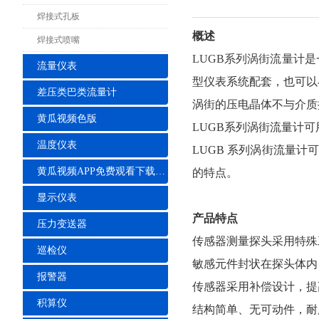
焊接式孔板
概述
焊接式喷嘴
LUGB系列涡街流量计
是
流量仪表
型仪表系统配套，也可以
差压类巴类流量计
涡街的压电晶体不与介质
黄瓜视频色版
LUGB系列涡街流量计
温度仪表
LUGB 系列涡街流量
黄瓜视频APP免费观看下载安装
的特点。
显示仪表
产品特点
压力变送器
传感器测量探头采用特殊
巡检仪
敏感元件封状在探头体内
报警器
传感器采用补偿设计，提
积算仪
结构简单、无可动件，耐