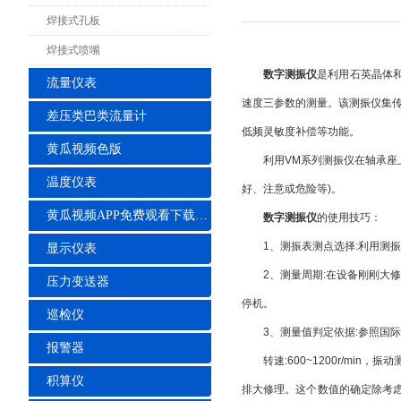
焊接式孔板
焊接式喷嘴
数字测振仪
是利用石英晶体和
流量仪表
速度三参数的测量。该测振仪集传
差压类巴类流量计
低频灵敏度补偿等功能。
黄瓜视频色版
利用VM系列测振仪在轴承座上测
温度仪表
好、注意或危险等)。
黄瓜视频APP免费观看下载安装
数字测振仪
的使用技巧：
1、测振表测点选择:利用测振
显示仪表
2、测量周期:在设备刚刚大修
压力变送器
停机。
巡检仪
3、测量值判定依据:参照国际标准
报警器
转速:600~1200r/min，振
积算仪
排大修理。这个数值的确定除考