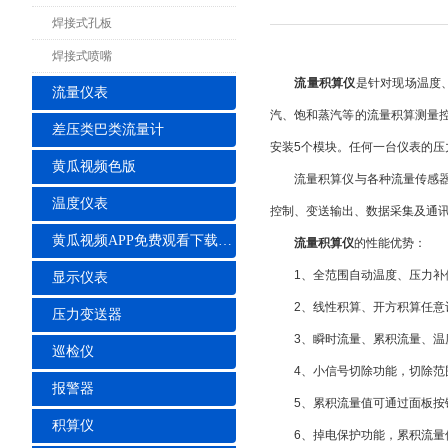
焊接式孔板
焊接式喷嘴
流量积算仪
是针对现场温度
流量仪表
汽、饱和蒸汽等的流量积算测量
差压类巴类流量计
安装5个模块。任何一台仪表的
黄瓜视频色版
流量积算仪与各种流量传感器或
温度仪表
控制、变送输出、数据采集及通
黄瓜视频APP免费观看下载安装
流量积算仪
的性能优势：
1、全范围自动温度、压力补
显示仪表
2、线性积算、开方积算任意
压力变送器
3、瞬时流量、累积流量、温
巡检仪
4、小信号切除功能，切除范围
报警器
5、累积流量值可通过面板按
积算仪
6、掉电保护功能，累积流量值