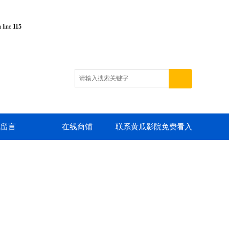
 line
115
线留言
在线商铺
联系黄瓜影院免费看入
口