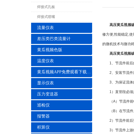
焊接式孔板
焊接式喷嘴
高压黄瓜视频
流量仪表
修方便,性能稳定,
差压类巴类流量计
的微机技术与微功
黄瓜视频色版
高压黄瓜视频
温度仪表
1、节流件前后的
黄瓜视频APP免费观看下载安装
2、安装节流件用
3、为保证流体的
显示仪表
1）直管段必须是
压力变送器
（A）节流件前OD
巡检仪
（B）在节流件后，
报警器
2）节流件前后要
积算仪
3）节流件上游侧*