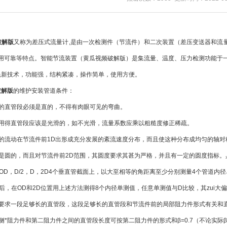
破解版
又称为差压式流量计,是由一次检测件（节流件）和二次装置（差压变送器和流量
使用可靠等特点。智能节流装置（黄瓜视频破解版）是集流量、温度、压力检测功能于
耗新技术，功能强，结构紧凑，操作简单，使用方便。
破解版
的维护安装管道条件：
直管段必须是直的，不得有肉眼可见的弯曲。
得直管段应该是光滑的，如不光滑，流量系数应乘以粗糙度修正稀疏。
流动在节流件前1D出形成充分发展的紊流速度分布，而且使这种分布成均匀的轴对
圆的，而且对节流件前2D范围，其圆度要求其甚为严格，并且有一定的圆度指标。
，D/2，D，2D4个垂直管截面上，以大至相等的角距离至少分别测量4个管道内径
在OD和2D位置用上述方法测得8个内径单测值，任意单测值与D比较，其zui大偏
求一段足够长的直管段，这段足够长的直管段和节流件前的局部阻力件形式有关和直
阻力件和第二阻力件之间的直管段长度可按第二阻力件的形式和β=0.7（不论实际β