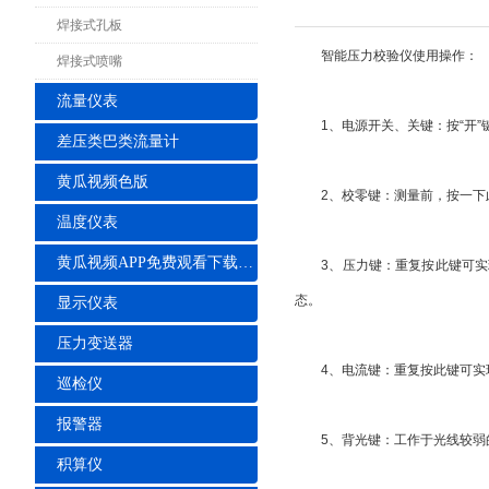
焊接式孔板
智能压力校验仪使用操作：
焊接式喷嘴
流量仪表
1、电源开关、关键：按“开”键
差压类巴类流量计
黄瓜视频色版
2、校零键：测量前，按一下此
温度仪表
黄瓜视频APP免费观看下载安装
3、压力键：重复按此键可实现
态。
显示仪表
压力变送器
4、电流键：重复按此键可实现
巡检仪
报警器
5、背光键：工作于光线较弱的
积算仪