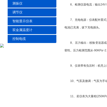
测振仪
6、检测仪器电流：输出24V 
调节仪
7、充电电源：仪表配外置式开
智能显示仪表
电池已充满，拔下充电插头。
双金属温度计
控制电缆
8、压力输出：校验变送器或其
密性。压力检测范围从-90KPa~2.
9、仪表带有负压时：机壳上③
10、气泵及微调：气泵为手动打
11、若仪表为大量程(250KP