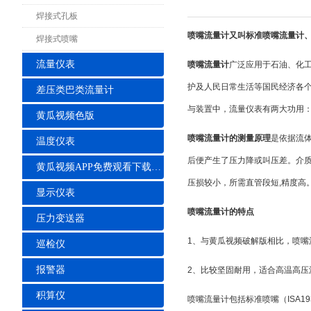
焊接式孔板
喷嘴流量计又叫标准喷嘴流量计、标
焊接式喷嘴
流量仪表
喷嘴流量计
广泛应用于石油、化
护及人民日常生活等国民经济各
差压类巴类流量计
与装置中，流量仪表有两大功用
黄瓜视频色版
喷嘴流量计的测量原理
是依据流
温度仪表
后便产生了压力降或叫压差。介
黄瓜视频APP免费观看下载安装
压损较小，所需直管段短,精度高
显示仪表
喷嘴流量计的特点
压力变送器
1、与黄瓜视频破解版相比，喷嘴
巡检仪
报警器
2、比较坚固耐用，适合高温高
积算仪
喷嘴流量计包括标准喷嘴（ISA19