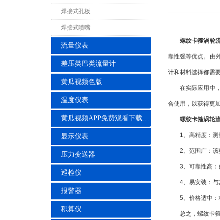
焊接式孔板
焊接式喷嘴
螺纹卡箍涡轮
流量仪表
靠性强等优点。由
差压类巴类流量计
计和材料选择都需
黄瓜视频色版
在实际应用中，螺
温度仪表
合使用，以获得更
黄瓜视频APP免费观看下载安装
螺纹卡箍涡轮
1、高精度：测量
显示仪表
2、范围广：该类
压力变送器
3、可靠性高：由
巡检仪
4、易安装：与其
报警器
5、价格适中：相
积算仪
总之，螺纹卡箍涡