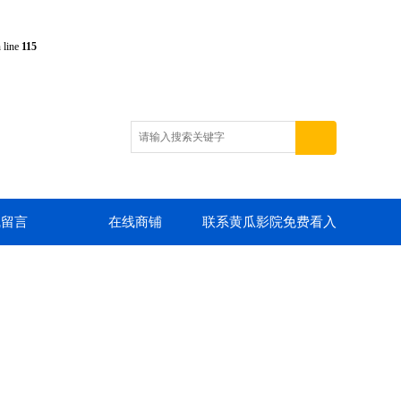
 line
115
线留言
在线商铺
联系黄瓜影院免费看入
口