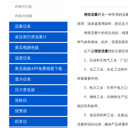
焊接式孔板
楔形流量计
是一种常用的流
焊接式喷嘴
原理，流体速度增加时，静态压
流量仪表
楔形流量计的优点包括：精度高
差压类巴类流量计
种气体和液体。此外，容易安装
黄瓜视频色版
以下是
楔形流量计
的主要应
温度仪表
1、石油和天然气工业：广泛应
黄瓜视频APP免费观看下载安装
2、化工工业：在化工过程中，
挥着重要作用。
显示仪表
3、电力工业：可用于电力工业
压力变送器
4、钢铁工业：在钢铁生产过程
巡检仪
稳定性和效率。
报警器
5、食品和饮料工业：在食品和
积算仪
流量和混合比例，确保产品质量