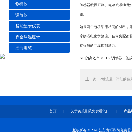
测振仪
传感器线圈开路。电极或检测元
刷。
调节仪
智能显示仪表
如果两个电极采用相同的材料，
摩擦或电化学效应。任何失配都将
双金属温度计
有适当的共模抑制能力。
控制电缆
ADI的高效率DC-DC调节器
上一篇：
V锥流量计详细的使
首页
|
关于黄瓜影院免费看入口
|
产品
版权所有 © 2026 江苏黄瓜影院免