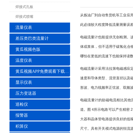
焊接式孔板
从炼油厂到自动售货机等工业应
焊接式喷嘴
此必须较大程度降低流量测量误
流量仪表
电磁流量计也能提供无创检测。这些
差压类巴类流量计
体或浆体，但不适用于碳氢化合物或
黄瓜视频色版
哪怕在更低的流速下也能保持读
温度仪表
电磁流量计采用法拉第电磁感应
黄瓜视频APP免费观看下载安装
速度和导体类型、流管直径以及
显示仪表
形波、电力线频率正弦波、双频
压力变送器
电磁流量计的励磁电流相比其他流量
巡检仪
道。图 4所示电路可以产生精密 2
报警器
大器和晶体管电路提供良好的低
积算仪
尺寸。具有开关模式电源的恒流