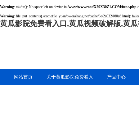
Warning
: mkdir(): No space left on device in
/www/wwwroot/X29X30Z1.COM/func.php
o
Warning
: file_put_contents(./cachefile_yuan/owenzhang.net/cache/3e/2a032/0f0a6.html): failed
黄瓜影院免费看入口,黄瓜视频破解版,黄瓜
网站首页
关于黄瓜影院免费看入
产品中心
口