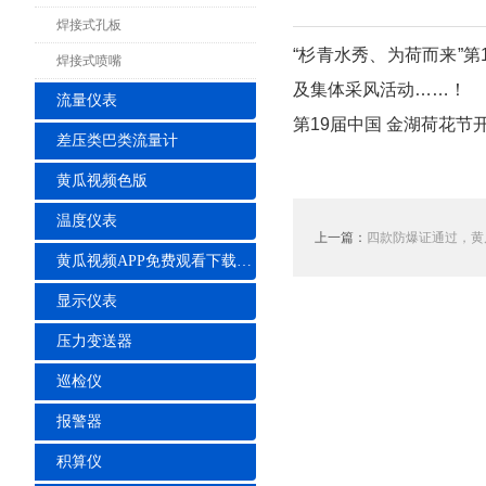
焊接式孔板
“杉青水秀、为荷而来”
焊接式喷嘴
及集体采风活动……！
流量仪表
第19届中国 金湖荷花
差压类巴类流量计
黄瓜视频色版
温度仪表
上一篇：
四款防爆证通过，黄
黄瓜视频APP免费观看下载安装
显示仪表
压力变送器
巡检仪
报警器
积算仪