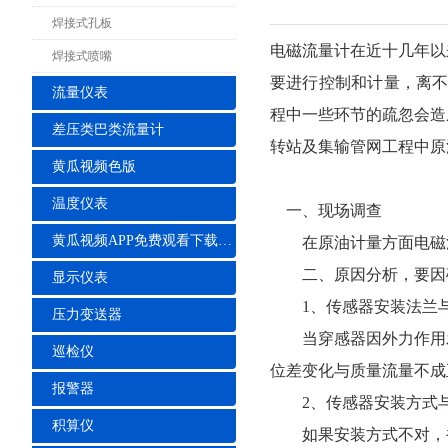
焊接式孔板
电磁流量计在近十几年以
焊接式喷嘴
要进行控制和计量，离不
流量仪表
程中一些环节的疏忽会造
差压类巴类流量计
转站及集输管网工程中原
黄瓜视频色版
温度仪表
一、现场调查
黄瓜视频APP免费观看下载安装
在原油计量方面电磁流
二、原因分析，要因
显示仪表
1、传感器安装法兰与
压力变送器
当穿感器因外力作用发
巡检仪
位差变化与质量流量不成
报警器
2、传感器安装方式与
积算仪
如果安装方式不对，被