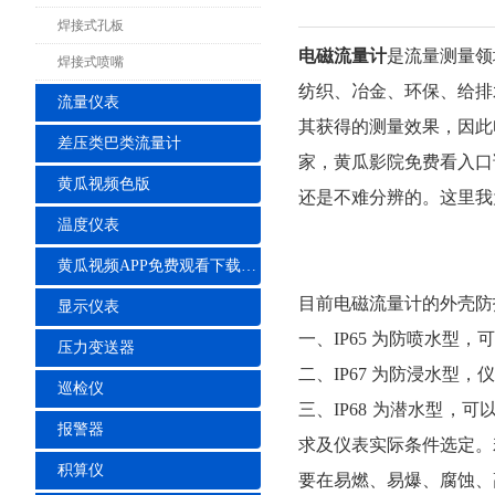
焊接式孔板
电磁流量计
是流量测量领
焊接式喷嘴
纺织、冶金、环保、给排
流量仪表
其获得的测量效果，因此
差压类巴类流量计
家，黄瓜影院免费看入口
黄瓜视频色版
还是不难分辨的。这里我
温度仪表
黄瓜视频APP免费观看下载安装
目前电磁流量计的外壳
显示仪表
一、IP65 为防喷水型，
压力变送器
二、IP67 为防浸水型
巡检仪
三、IP68 为潜水型
报警器
求及仪表实际条件选定。若
积算仪
要在易燃、易爆、腐蚀、