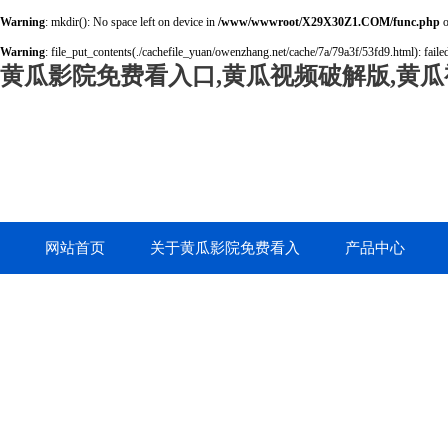
Warning
: mkdir(): No space left on device in
/www/wwwroot/X29X30Z1.COM/func.php
o
Warning
: file_put_contents(./cachefile_yuan/owenzhang.net/cache/7a/79a3f/53fd9.html): failed
黄瓜影院免费看入口,黄瓜视频破解版,黄瓜
网站首页
关于黄瓜影院免费看入
产品中心
口