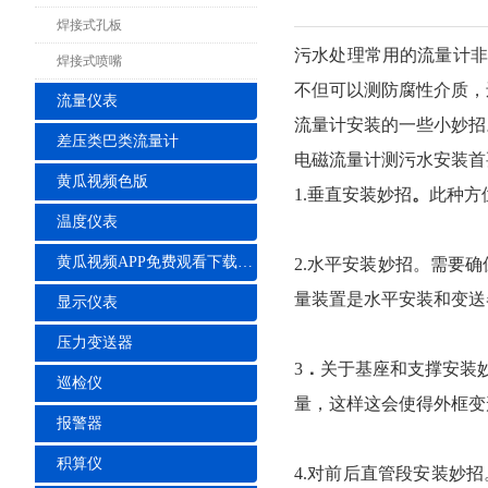
焊接式孔板
污水处理常用的流量计非
焊接式喷嘴
不但可以测防腐性介质，
流量仪表
流量计安装的一些小妙招
差压类巴类流量计
电磁流量计测污水安装首
黄瓜视频色版
1.垂直安装妙招
。
此种方
温度仪表
黄瓜视频APP免费观看下载安装
2.水平安装妙招。需要
量装置是水平安装和变送
显示仪表
压力变送器
3
．
关于基座和支撑安装妙
巡检仪
量，这样这会使得外框变
报警器
积算仪
4.对前后直管段安装妙招