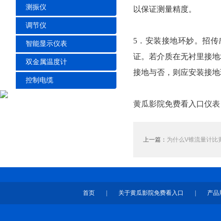
测振仪
以保证测量精度。
调节仪
5．安装接地环妙。招
智能显示仪表
证。若介质在无衬里接地
双金属温度计
接地与否，则应安装接地
控制电缆
黄瓜影院免费看入口仪表
上一篇：
为什么V锥流量计比
首页
|
关于黄瓜影院免费看入口
|
产品