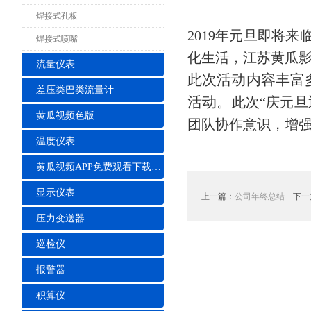
焊接式孔板
2019年元旦即将
焊接式喷嘴
化生活，江苏黄瓜影
流量仪表
此次活动内容丰富
差压类巴类流量计
活动。
此次“庆元
黄瓜视频色版
团队协作意识，增
温度仪表
黄瓜视频APP免费观看下载安装
显示仪表
上一篇：
公司年终总结
下一
压力变送器
巡检仪
报警器
积算仪