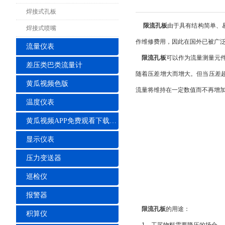
焊接式孔板
限流孔板
由于具有结构简单、
焊接式喷嘴
作维修费用，因此在国外已被广
流量仪表
限流孔板
可以作为流量测量元
差压类巴类流量计
随着压差增大而增大。但当压差
黄瓜视频色版
流量将维持在一定数值而不再增
温度仪表
黄瓜视频APP免费观看下载安装
显示仪表
压力变送器
巡检仪
报警器
限流孔板
的用途：
积算仪