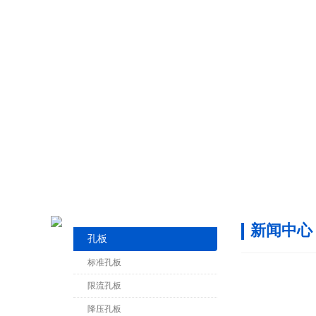
新闻中心
孔板
标准孔板
限流孔板
降压孔板