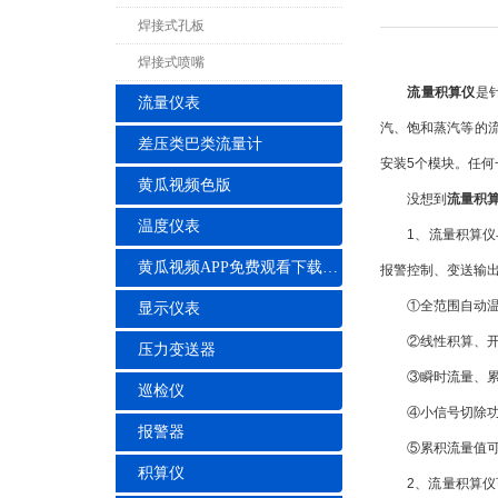
焊接式孔板
焊接式喷嘴
流量积算仪
是
流量仪表
汽、饱和蒸汽等的
差压类巴类流量计
安装5个模块。任
黄瓜视频色版
没想到
流量积
温度仪表
1、流量积算仪与
黄瓜视频APP免费观看下载安装
报警控制、变送输
①全范围自动温度
显示仪表
②线性积算、开
压力变送器
③瞬时流量、累积
巡检仪
④小信号切除功能
报警器
⑤累积流量值可通
积算仪
2、流量积算仪可