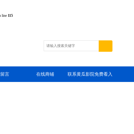
 line
115
线留言
在线商铺
联系黄瓜影院免费看入
口