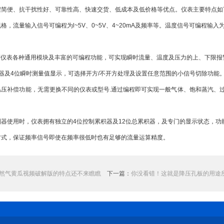
程简便、抗干扰性好、可靠性高、快速交货、低成本及低价格等优点。仪表主要特点如
流量输入信号可编程为l~5V、0~5V、4~20mA及频率等。温度信号可编程输入为
表各种通用模块及丰富的可编程功能，可实现瞬时流量、温度及压力的上、下限报警功
及4位瞬时测量值显示，可选择开方/不开方处理及设置任意范围的小信号切除功能
补偿功能，无需更换不同的仪表或型号.通过编程即可实现一般气体、饱和蒸汽、过
使用时，仪表拥有独立的4位控制累积器及12位总累积器，及专门的显示状态，功能
，保证频率信号即使在频率很低时也有足够的流量运算精度。
然气黄瓜视频破解版的特点还不来瞧瞧
下一篇：
你没看错！这就是降压孔板的用途