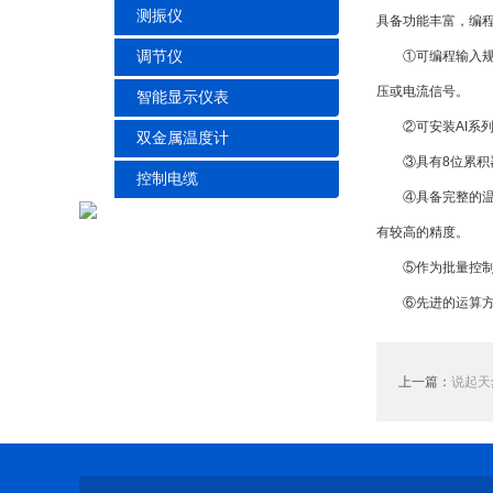
测振仪
具备功能丰富，编
调节仪
①可编程输入规格，
压或电流信号。
智能显示仪表
②可安装AI系列仪
双金属温度计
③具有8位累积器
控制电缆
④具备完整的温压
有较高的精度。
⑤作为批量控制器
⑥先进的运算方式
上一篇：
说起天