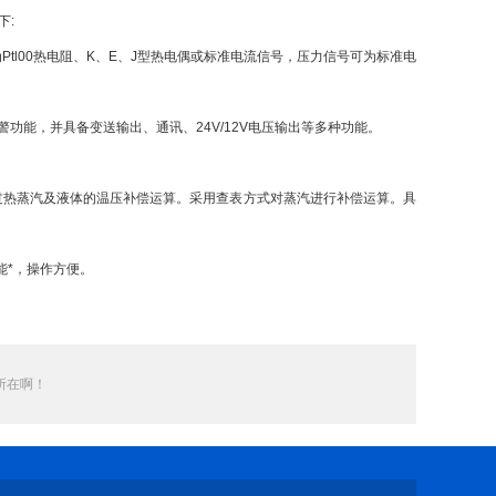
下:
Ptl00热电阻、K、E、J型热电偶或标准电流信号，压力信号可为标准电
能，并具备变送输出、通讯、24V/12V电压输出等多种功能。
。
热蒸汽及液体的温压补偿运算。采用查表方式对蒸汽进行补偿运算。具
*，操作方便。
所在啊！