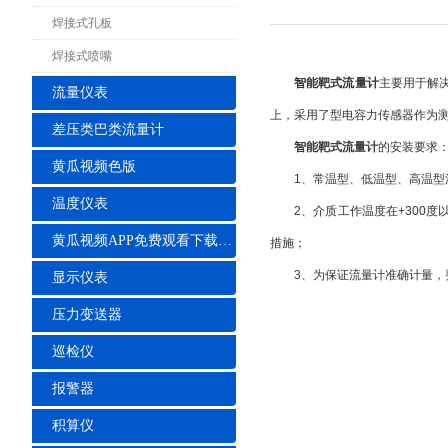
焊接式孔板
焊接式喷嘴
智能靶式流量计
主要用于解
流量仪表
上，采用了型电容力传感器作为
差压类巴类流量计
智能靶式流量计
的安装要求
黄瓜视频色版
1、常温型、低温型、高温型流
温度仪表
2、介质工作温度在+300度以
黄瓜视频APP免费观看下载安装
措施；
3、为保证流量计准确计量，
显示仪表
压力变送器
巡检仪
报警器
积算仪