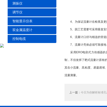
测振仪
调节仪
智能显示仪表
4、为保证流量计在检查及更换
5、因工艺需要可采用垂直安装
双金属温度计
6、流量计口径与相连的管道口
控制电缆
7、流量计壳体必须可靠接地，
采用ERO电容式力传感器的是
制，不但发挥了靶式流量计原有
其在小流量、高粘度、易凝易堵
流量测量。
上一篇：
今日为你解析标准孔