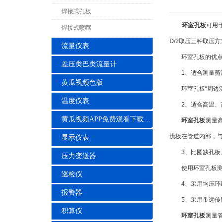
焊接式孔板
环室孔板
可用
焊接式喷嘴
D/2取压三种取压方
流量仪表
环室孔板的优点
差压类巴类流量计
1、适合测量蒸汽
黄瓜视频色版
环室孔板“周边流
温度仪表
2、适合高温、高
黄瓜视频APP免费观看下载安装
环室孔板
测量
流板在管道内部，
显示仪表
3、比圆缺孔板、
压力变送器
使用环室孔板测量
巡检仪
4、采用均压环结
报警器
5、采用带远传膜
积算仪
环室孔板
测量