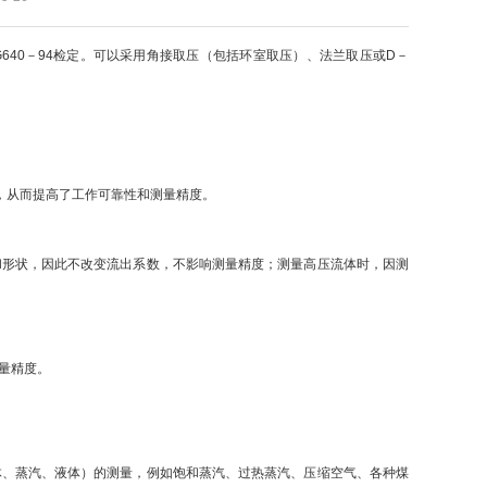
JG640－94检定。可以采用角接取压（包括环室取压）、法兰取压或D－
，从而提高了工作可靠性和测量精度。
和形状，因此不改变流出系数，不影响测量精度；测量高压流体时，因测
量精度。
体、蒸汽、液体）的测量，例如饱和蒸汽、过热蒸汽、压缩空气、各种煤