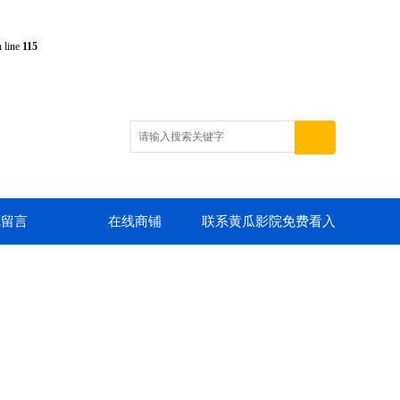
 line
115
线留言
在线商铺
联系黄瓜影院免费看入
口