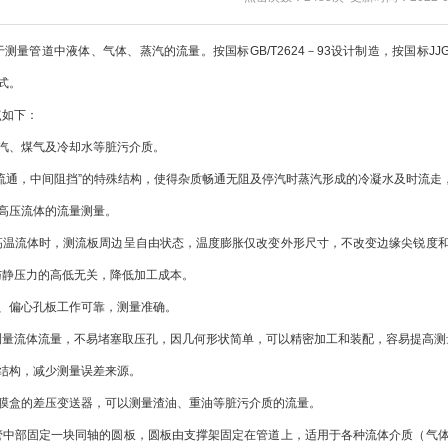
于测量管道中液体、气体、蒸汽的流量。按国标GB/T2624－93设计制造，按国标J
式。
如下：
、煤气及冷却水等脏污介质。
通，中间阻挡”的特殊结构，使得杂质畅通无阻及停汽时蒸汽形成的冷凝水及时流走
压流体的流量测量。
高温流体时，测流板周边呈自由状态，温度膨胀仅改变外形尺寸，不改变边缘尖锐度
与静压力的高低无关，降低加工成本。
偏心孔板工作可靠，测量准确。
流体流量，不易堵塞取压孔，因几何形状简单，可以精密加工和装配，容易提高测
构，减少测量误差来源。
盒的差压变送器，可以测量渣油、重油等脏污介质的流量。
管中部固定一块同轴的圆板，圆板由支撑架固定在管道上，适用于各种流体介质（气