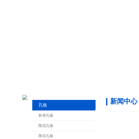
新闻中心
孔板
标准孔板
限流孔板
降压孔板