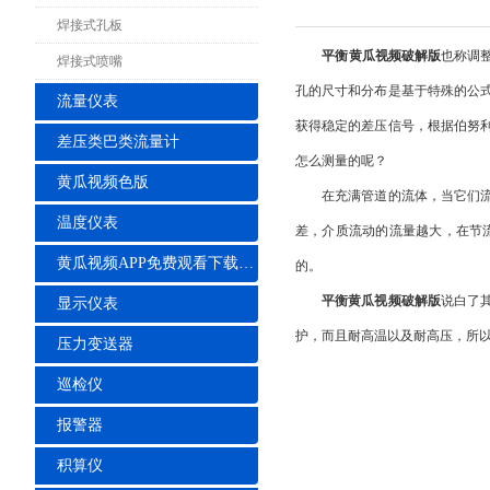
焊接式孔板
平衡黄瓜视频破解版
也称调
焊接式喷嘴
孔的尺寸和分布是基于特殊的公
流量仪表
获得稳定的差压信号，根据伯努
差压类巴类流量计
怎么测量的呢？
黄瓜视频色版
在充满管道的流体，当它们流经
温度仪表
差，介质流动的流量越大，在节
黄瓜视频APP免费观看下载安装
的。
平衡黄瓜视频破解版
说白了
显示仪表
护，而且耐高温以及耐高压，所
压力变送器
巡检仪
报警器
积算仪