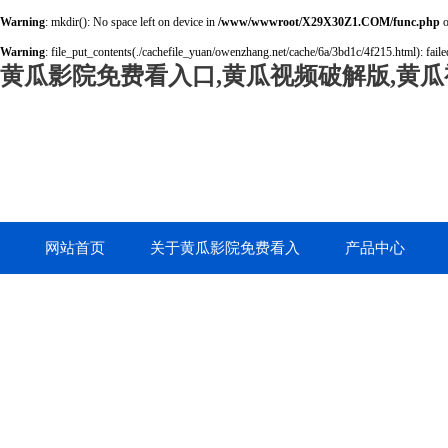
Warning
: mkdir(): No space left on device in
/www/wwwroot/X29X30Z1.COM/func.php
o
Warning
: file_put_contents(./cachefile_yuan/owenzhang.net/cache/6a/3bd1c/4f215.html): failed
黄瓜影院免费看入口,黄瓜视频破解版,黄瓜
网站首页
关于黄瓜影院免费看入
产品中心
口