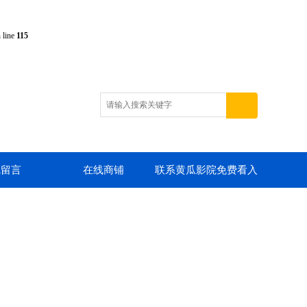
 line
115
线留言
在线商铺
联系黄瓜影院免费看入
口