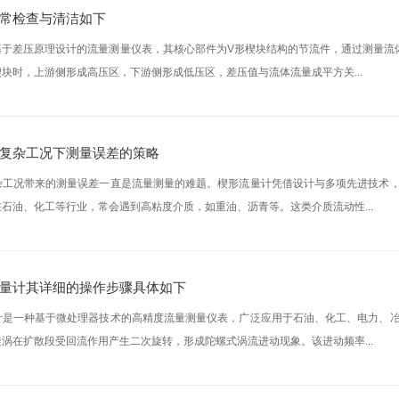
常检查与清洁如下
基于差压原理设计的流量测量仪表，其核心部件为V形楔块结构的节流件，通过测量流
块时，上游侧形成高压区，下游侧形成低压区，差压值与流体流量成平方关...
复杂工况下测量误差的策略
杂工况带来的测量误差一直是流量测量的难题。楔形流量计凭借设计与多项先进技术
石油、化工等行业，常会遇到高粘度介质，如重油、沥青等。这类介质流动性...
量计其详细的操作步骤具体如下
计是一种基于微处理器技术的高精度流量测量仪表，广泛应用于石油、化工、电力、
涡在扩散段受回流作用产生二次旋转，形成陀螺式涡流进动现象。该进动频率...