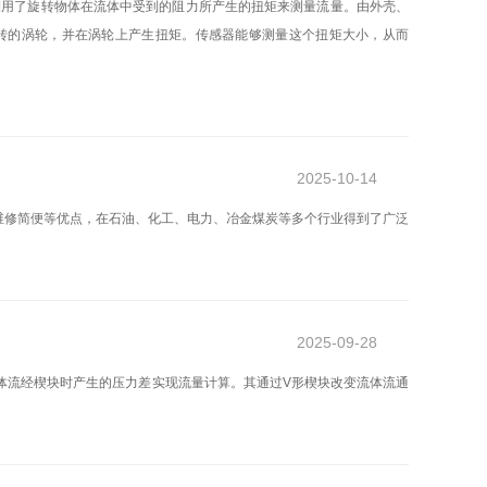
利用了旋转物体在流体中受到的阻力所产生的扭矩来测量流量。由外壳、
转的涡轮，并在涡轮上产生扭矩。传感器能够测量这个扭矩大小，从而
2025-10-14
维修简便等优点，在石油、化工、电力、冶金煤炭等多个行业得到了广泛
2025-09-28
体流经楔块时产生的压力差实现流量计算。其通过V形楔块改变流体流通