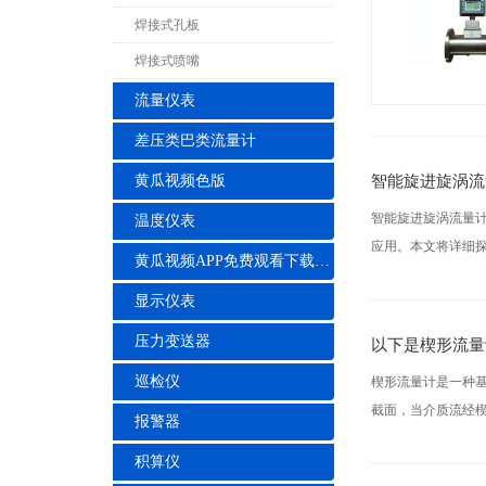
焊接式孔板
焊接式喷嘴
流量仪表
差压类巴类流量计
智能旋进旋涡流
黄瓜视频色版
智能旋进旋涡流量
温度仪表
应用。本文将详细探
黄瓜视频APP免费观看下载安装
显示仪表
压力变送器
以下是楔形流量
巡检仪
楔形流量计是一种
截面，当介质流经楔
报警器
积算仪