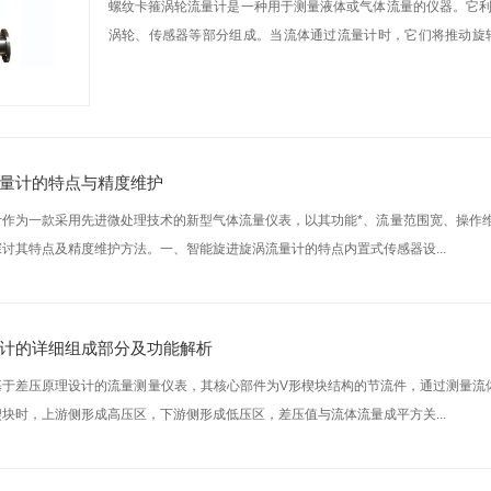
螺纹卡箍涡轮流量计是一种用于测量液体或气体流量的仪器。它
涡轮、传感器等部分组成。当流体通过流量计时，它们将推动旋
计...
量计的特点与精度维护
计作为一款采用先进微处理技术的新型气体流量仪表，以其功能*、流量范围宽、操作
讨其特点及精度维护方法。一、智能旋进旋涡流量计的特点内置式传感器设...
计的详细组成部分及功能解析
基于差压原理设计的流量测量仪表，其核心部件为V形楔块结构的节流件，通过测量流
块时，上游侧形成高压区，下游侧形成低压区，差压值与流体流量成平方关...