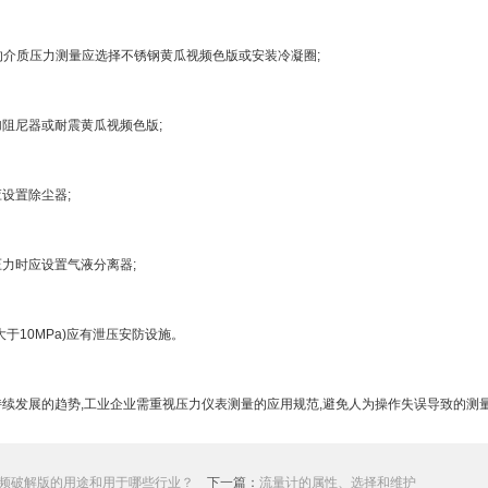
的介质压力测量应选择不锈钢黄瓜视频色版或安装冷凝圈;
阻尼器或耐震黄瓜视频色版;
设置除尘器;
力时应设置气液分离器;
于10MPa)应有泄压安防设施。
续发展的趋势,工业企业需重视压力仪表测量的应用规范,避免人为操作失误导致的测
频破解版的用途和用于哪些行业？
下一篇：
流量计的属性、选择和维护