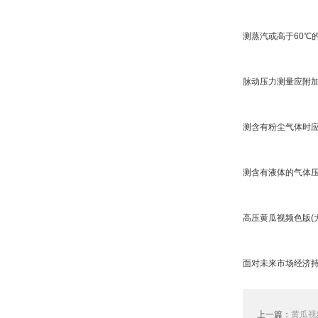
测蒸汽或高于60℃
脉动压力测量应附加
测含有粉尘气体时应
测含有液体的气体压
高压黄瓜视频色版(大
面对未来市场经济持
上一篇：
黄瓜视