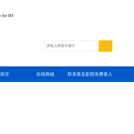
 line
115
线留言
在线商铺
联系黄瓜影院免费看入
口