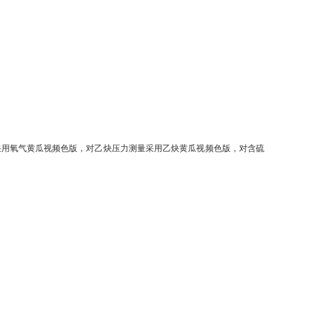
。
采用氧气黄瓜视频色版，对乙炔压力测量采用乙炔黄瓜视频色版，对含硫