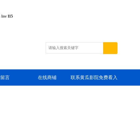
 line
115
线留言
在线商铺
联系黄瓜影院免费看入
口