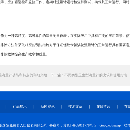
故障，应加强巡检和监控工作。定期对流量计进行检查和测试，确保其正常运行。同时
计作为一种高精度、高可靠性的流量测量仪表，在实际应用中具有广泛的应用前景。然
及排除方法并采取相应的预防措施对于保证螺纹卡箍涡轮流量计的正常运行具有重要意
和排除故障提高生产效率和质量。
锥流量计功能和特点的详细介绍
下一篇：
不同类型卫生型流量计的比较和使用指南
|
产品展示
|
新闻资讯
|
技术文章
|
在线留言
|
在
江苏黄瓜影院免费看入口仪表有限公司
备案号：苏ICP备09011778号-5
GoogleSitemap
技术