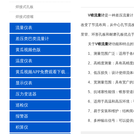
焊接式孔板
V锥流量计
是一种差压流量计
焊接式喷嘴
改变了节流布局，从中心孔节流
流量仪表
里管、环形孔板和耐磨孔板优点
差压类巴类流量计
关于
V锥流量计
功能和特点的
黄瓜视频色版
1、测量范围广泛：适用于各种
温度仪表
2、高精度测量：具有高精度的
黄瓜视频APP免费观看下载安装
3、低压损失：设计使得流体在
4、宽测量范围：具有宽广的测
显示仪表
5、抗堵塞性能强：锥形管道设
压力变送器
6、适用于高温和高压环境：可
巡检仪
7、易于安装和维护：结构简单
报警器
8、多种输出信号：可以提供多种输
积算仪