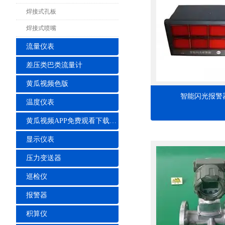
焊接式孔板
焊接式喷嘴
流量仪表
差压类巴类流量计
黄瓜视频色版
智能闪光报警
温度仪表
黄瓜视频APP免费观看下载安装
显示仪表
压力变送器
巡检仪
报警器
积算仪